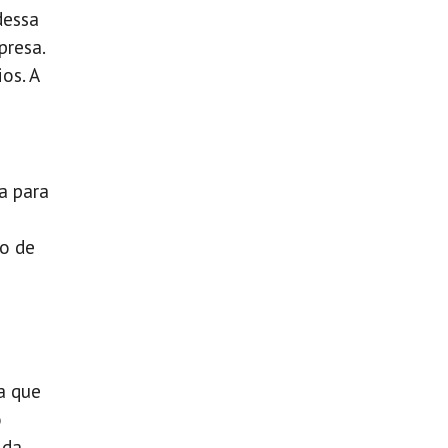
dessa
presa.
os. A
a para
po de
a que
o
 da