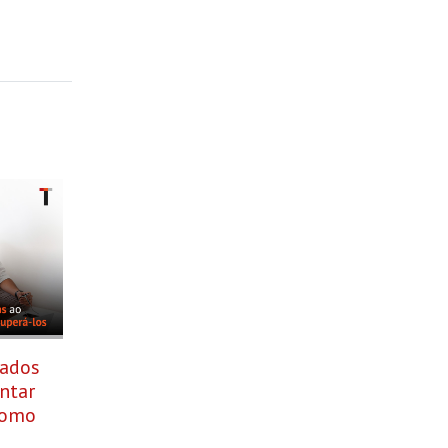
tados
ntar
como