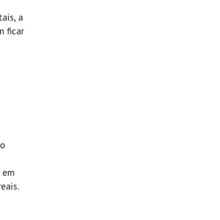
ais, a
 ficar
to
s em
eais.